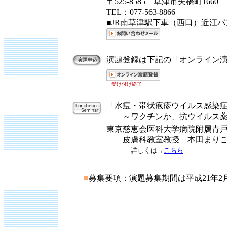
〒525-8585 草津市矢橋町1660
TEL：077-563-8866
■JR南草津駅下車（西口）近江
演題登録は下記の「オンライン
受け付け終了
「水痘・帯状疱疹ウイルス感染
～ワクチンか、抗ウイルス薬
東京慈恵会医科大学病院附属青
皮膚科教室教授 本田まりこ
詳しくは→
こちら
■
募集要項：
演題募集期間は平成21年2月