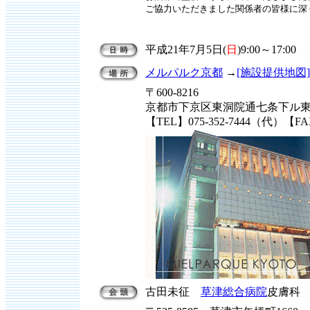
ご協力いただきました関係者の皆様に深
平成21年7月5日(
日
)9:00～17:00
メルパルク京都
→
[施設提供地図]
〒600-8216
京都市下京区東洞院通七条下ル東塩
【TEL】075-352-7444（代）【FAX
古田未征
草津総合病院
皮膚科