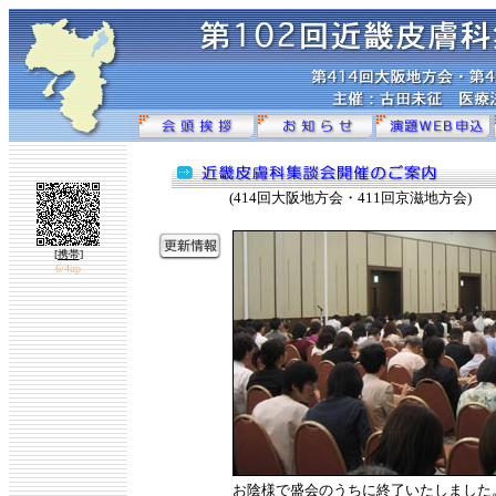
(414回大阪地方会・411回京滋地方会)
[携帯
]
6/4up
お陰様で盛会のうちに終了いたしました