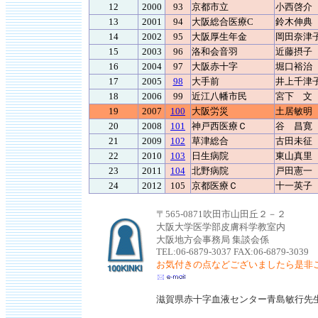
12
2000
93
京都市立
小西啓介
13
2001
94
大阪総合医療C
鈴木伸典
14
2002
95
大阪厚生年金
岡田奈津
15
2003
96
洛和会音羽
近藤摂子
16
2004
97
大阪赤十字
堀口裕治
17
2005
98
大手前
井上千津
18
2006
99
近江八幡市民
宮下 文
19
2007
100
大阪労災
土居敏明
20
2008
101
神戸西医療Ｃ
谷 昌寛
21
2009
102
草津総合
古田未征
22
2010
103
日生病院
東山真里
23
2011
104
北野病院
戸田憲一
24
2012
105
京都医療Ｃ
十一英子
〒565-0871吹田市山田丘２－２
大阪大学医学部皮膚科学教室内
大阪地方会事務局 集談会係
TEL:06-6879-3037 FAX:06-6879-3039
お気付きの点などございましたら是非
滋賀県赤十字血液センター青島敏行先