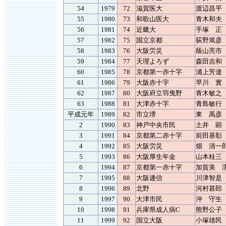
54
1979
72
滋賀医大
渡辺昌平
55
1980
73
和歌山医大
青木和夫
56
1981
74
近畿大
手塚 正
57
1982
75
国立京都
荻野篤彦
58
1983
76
大阪労災
蔭山亮市
59
1984
77
天理よろず
森田吉和
60
1985
78
京都第一赤十字
浦上芳達
61
1986
79
大阪赤十字
早川 實
62
1987
80
大阪府立羽曳野
青木敏之
63
1988
81
大津赤十字
青島敏行
平成元年
1989
82
市立堺
東 禹彦
2
1990
83
神戸中央市民
土井 顕
3
1991
84
京都第二赤十字
前田基彰
4
1992
85
大阪労災
畑 清一
5
1993
86
大阪厚生年金
山本桂三
6
1994
87
京都第一赤十字
加賀美 
7
1995
88
大阪逓信
川津智是
8
1996
89
北野
河村甚郎
9
1997
90
大津市民
沖 守生
10
1998
91
兵庫県成人病C
熊野公子
11
1999
92
国立大阪
小塚雄民