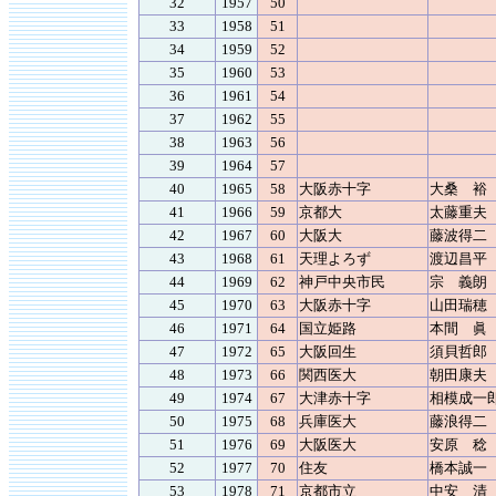
32
1957
50
33
1958
51
34
1959
52
35
1960
53
36
1961
54
37
1962
55
38
1963
56
39
1964
57
40
1965
58
大阪赤十字
大桑 裕
41
1966
59
京都大
太藤重夫
42
1967
60
大阪大
藤波得二
43
1968
61
天理よろず
渡辺昌平
44
1969
62
神戸中央市民
宗 義朗
45
1970
63
大阪赤十字
山田瑞穂
46
1971
64
国立姫路
本間 眞
47
1972
65
大阪回生
須貝哲郎
48
1973
66
関西医大
朝田康夫
49
1974
67
大津赤十字
相模成一
50
1975
68
兵庫医大
藤浪得二
51
1976
69
大阪医大
安原 稔
52
1977
70
住友
橋本誠一
53
1978
71
京都市立
中安 清