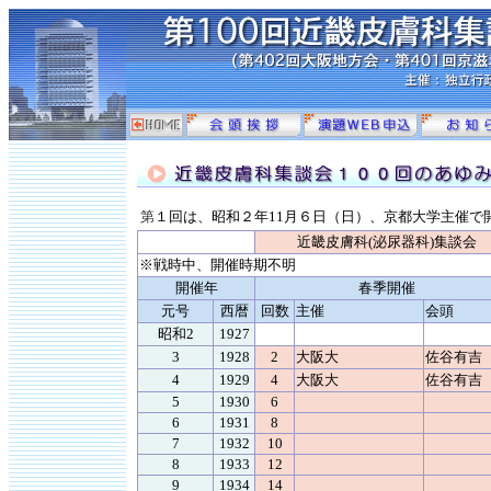
第
１回は、昭和２年11月６日（日）、京都大学主催で
近畿皮膚科(泌尿器科)集談会
※戦時中、開催時期不明
開催年
春季開催
元号
西暦
回数
主催
会頭
昭和2
1927
3
1928
2
大阪大
佐谷有吉
4
1929
4
大阪大
佐谷有吉
5
1930
6
6
1931
8
7
1932
10
8
1933
12
9
1934
14