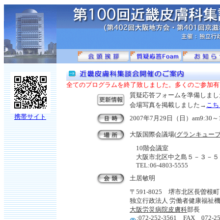
全てのプログラムを終了致しました。多くのご参加有
質疑応答フォームを準備しまし
会場写真を掲載しました→
こち
携帯サイト
2007年7月29日（日）am9:30～1
大阪国際会議場(
グランキュー
10階会議室
大阪市北区中之島５－３－５
TEL:06-4803-5555
土居敏明
〒591-8025 堺市北区長曽根町1
独立行政法人 労働者健康福祉
大阪労災病院皮膚科
部長
:072-252-3561 FAX 072-25