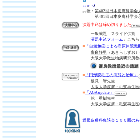
共催：
第402回日本皮膚科学会
第401回日本皮膚科学会
演題申込は締め切りました
一般演題、スライド供覧
演題申込フォーム
←こちら
■
「自然免疫による病原体認識
審良静男
（あきらしずお）
大阪大学微生物病研究所教
■
「円形脱毛症の病態と治療」
板見 智先生
大阪大学皮膚・毛髪再生医
■
「AGA update」
乾 重樹先生
大阪大学皮膚・毛髪再生医
近畿皮膚科集談会１００回のあ