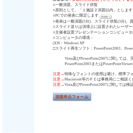
○一般演題、スライド供覧
○原則として、「１施設２演題以内」とします
○PCでの発表に限定します
○発表は一般演題(5分)、スライド供覧(3分)、質
○スライド送りは演壇上に設置されたレーザ
○主催者設置プレゼンテーションコンピュータはW
○コンピュータの環境：
□OS：Windows XP
□スライド再生ソフト：PowerPoint2003、PowerPoi
Vista及びPowerPoint2007に関
PowerPoint2003またはPowerPointV
注意→
特殊なフォントの使用は避け、標準フ
注意→
Macintosh等のＰＣは事務局にご相談
注意→
Vista及びPowerPoint2007に関しては検