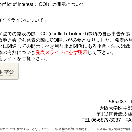
lict of interest： COI）の開示について
ガイドラインについて」
発表の際、COI(conflict of interest)事項の自己申告が義
阪地方会でも発表の際にCOI開示が必要となりました。発表内
分に関連しての開示すべき利益相反関係にある企業・法人組織
体の有無についき
発表スライドに必ず明示
して下さい。
会サイトをご覧下さい。
〒565-087
大阪大学医学
第113回近畿皮
TEL 06-6879-3037 FA
Ｂサーバーに保管することなくメールにて学会事務局宛に送信され、アドレス等の個人情報が外部に