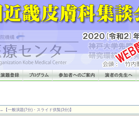
←【一般演題(7分)・スライド供覧(3分)】