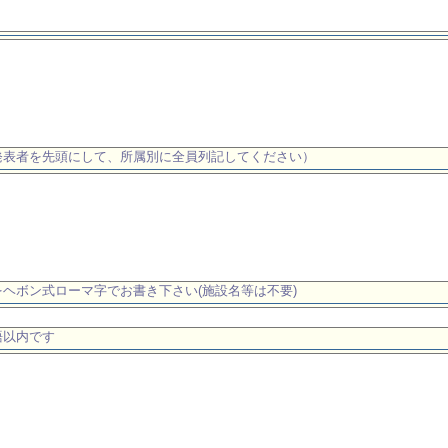
発表者を先頭にして、所属別に全員列記してください）
ヘボン式ローマ字でお書き下さい(施設名等は不要)
語以内です