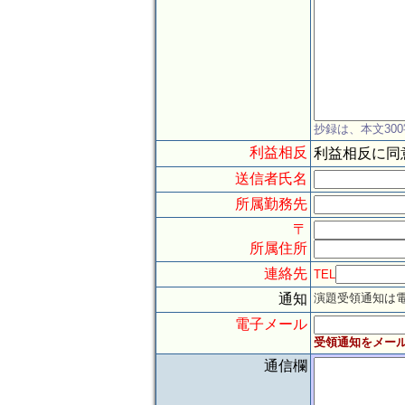
抄録は、本文30
利益相反
利益相反に同
送信者氏名
所属勤務先
〒
所属住所
連絡先
TEL
通知
演題受領通知は
電子メール
受領通知をメー
通信欄