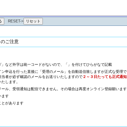
RESET->
てのご注意
ざ」など外字は統一コードがないので、「」を付けてひらがなで記載
イン申込を行った直後に「受理のメール」を自動送信致しますが正式な受理で
担当者が必ず確認のメールをお送りいたしますので
２～３日たっても正式通知
いたします。
メール、受領通知は配信できません。その場合は再度オンライン登録願います
います
ことがあります