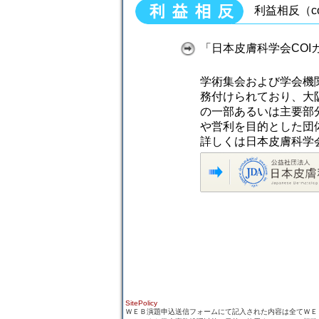
利益相反（conf
「日本皮膚科学会COI
学術集会および学会機関誌での
務付けられており、大
の一部あるいは主要部
や営利を目的とした団
詳しくは日本皮膚科学
SitePolicy
ＷＥＢ演題申込送信フォームにて記入された内容は全てＷＥ