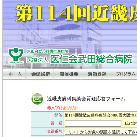
近畿皮膚科集談会質疑応答フォーム
赤文字
は必須項目
開催
第114回近畿皮膚科集談会(486回大阪地
質 疑
氏に
演題番号