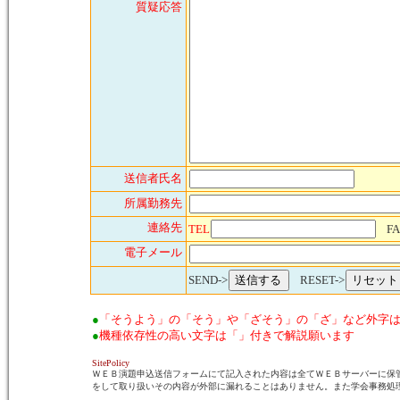
質疑応答
送信者氏名
所属勤務先
連絡先
TEL
FA
電子メール
SEND->
RESET->
●
「そうよう」の「そう」や「ざそう」の「ざ」など外字
●
機種依存性の高い文字は「」付きで解説願います
SitePolicy
ＷＥＢ演題申込送信フォームにて記入された内容は全てＷＥＢサーバーに保
をして取り扱いその内容が外部に漏れることはありません。また学会事務処