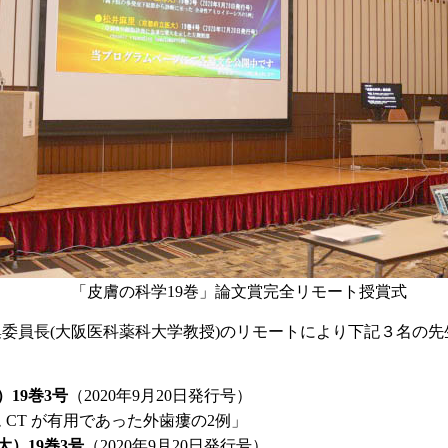
「皮膚の科学19巻」論文賞完全リモート授賞式
委員長(大阪医科薬科大学教授)のリモートにより下記３名の
19巻3号
（2020年9月20日発行号）
 CT が有用であった外歯瘻の2例」
）19巻3号
（2020年9月20日発行号）