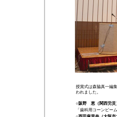
授賞式は森脇真一編集
われました。
○阪野 恵（関西労災）
「歯科用コーンビーム
○西田麻里奈（大阪市大