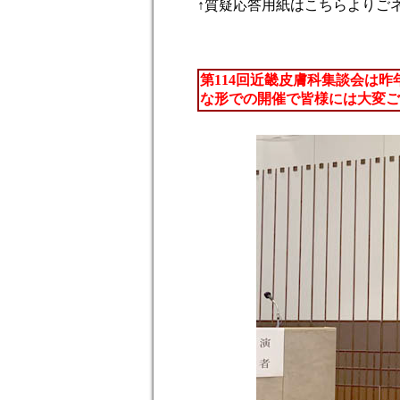
↑質疑応答用紙はこちらよりご
第114回近畿皮膚科集談会は
な形での開催で皆様には大変ご