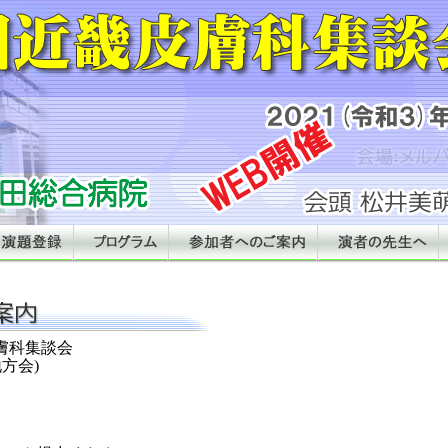
皮膚科集談会
地方会)