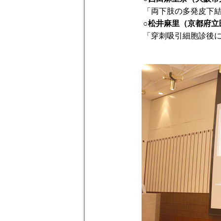
「両下肢の多発皮下結
○松井麻里（京都府立医
「穿刺吸引細胞診後に急速な