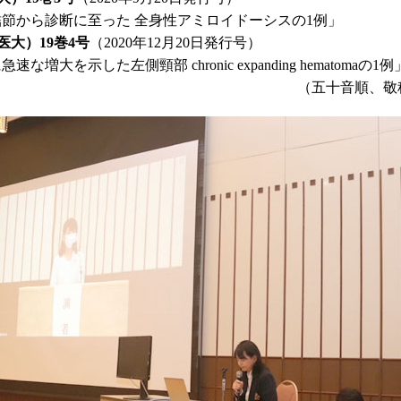
節から診断に至った 全身性アミロイドーシスの1例」
大）19巻4号
（2020年12月20日発行号）
増大を示した左側頸部 chronic expanding hematomaの1例
（五十音順、敬