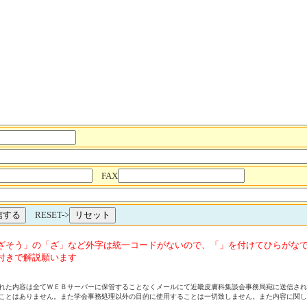
FAX
RESET->
ざそう」の「ざ」など外字は統一コードがないので、「」を付けてひらがな
付きで解説願います
れた内容は全てＷＥＢサーバーに保管することなくメールにて
近畿皮膚科集談会
事務局宛に送信され
ことはありません。また学会事務処理以外の目的に使用することは一切致しません。また内容に関し