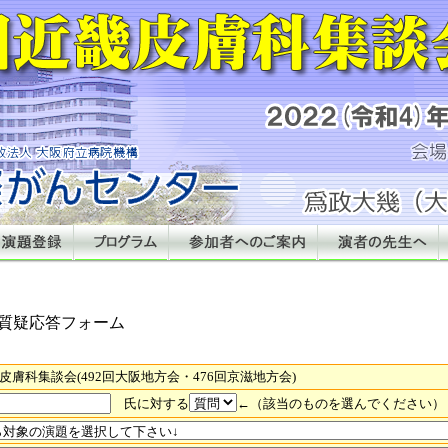
質疑応答フォーム
畿皮膚科集談会(492回大阪地方会・476回京滋地方会)
氏に対する
←（該当のものを選んでください）