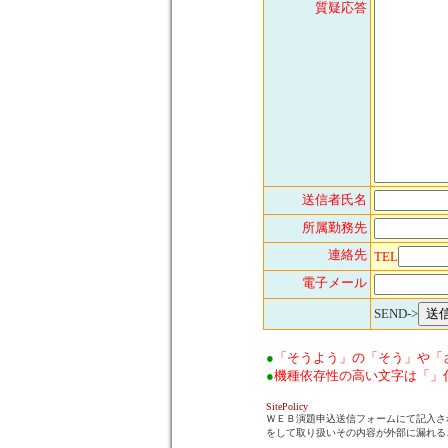
質疑応答
送信者氏名
所属勤務先
連絡先
TEL
電子メール
SEND->
●
「そうよう」の「そう」や「
●
機種依存性の高い文字は「」
SitePolicy
ＷＥＢ演題申込送信フォームにて記入さ
をして取り扱いその内容が外部に漏れる