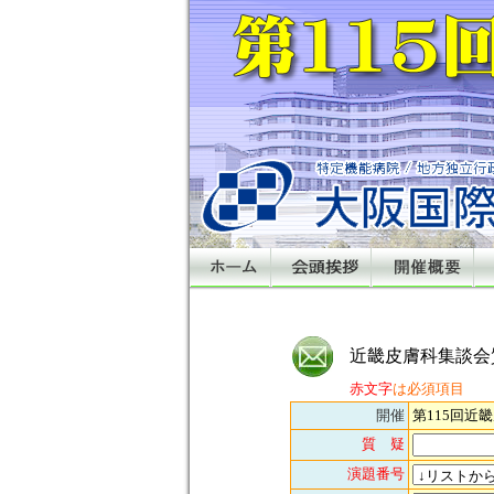
近畿皮膚科集談会
赤文字
は必須項目
開催
第115回近
質 疑
演題番号